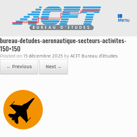
Skip
to
content
Menu
bureau-detudes-aeronautique-secteurs-activites-
150×150
Posted on
15 décembre 2025
by
ACFT Bureau d'études
← Previous
Next →