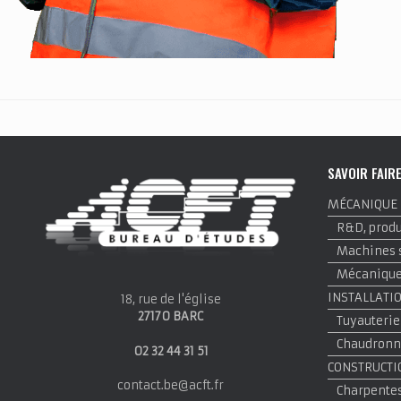
SAVOIR FAIR
MÉCANIQUE
R&D, produi
Machines 
Mécanique 
INSTALLATI
18, rue de l'église
27170 BARC
Tuyauterie
Chaudronne
02 32 44 31 51
CONSTRUCTI
contact.be@acft.fr
Charpentes