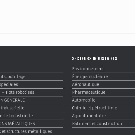
E
SECTEURS INDUSTRIELS
Environnement
ts, outillage
Énergie nucléaire
spéciales
Aéronautique
– Îlots robotisés
Pharmaceutique
ON GÉNÉRALE
Automobile
 industrielle
Chimie et pétrochimie
rie industrielle
Agroalimentaire
ONS MÉTALLIQUES
Bâtiment et construction
 et structures métalliques