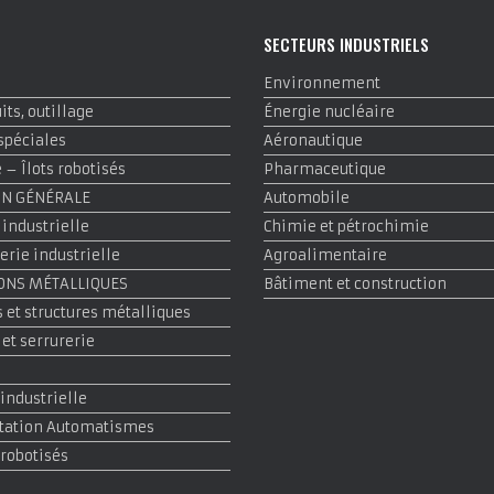
E
SECTEURS INDUSTRIELS
Environnement
ts, outillage
Énergie nucléaire
spéciales
Aéronautique
– Îlots robotisés
Pharmaceutique
ON GÉNÉRALE
Automobile
 industrielle
Chimie et pétrochimie
rie industrielle
Agroalimentaire
ONS MÉTALLIQUES
Bâtiment et construction
 et structures métalliques
 et serrurerie
 industrielle
tation Automatismes
 robotisés