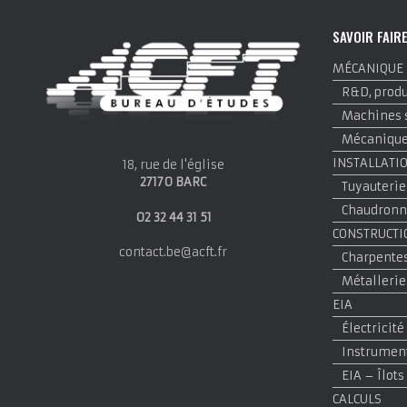
SAVOIR FAIR
MÉCANIQUE
R&D, produi
Machines 
Mécanique 
INSTALLATI
18, rue de l'église
27170 BARC
Tuyauterie
Chaudronne
02 32 44 31 51
CONSTRUCTI
contact.be@acft.fr
Charpentes
Métallerie
EIA
Électricité
Instrumen
EIA – Îlots
CALCULS