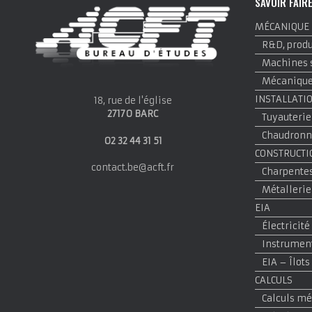
SAVOIR FAIR
MÉCANIQUE
R&D, produi
Machines 
Mécanique 
INSTALLATI
18, rue de l'église
27170 BARC
Tuyauterie
Chaudronne
02 32 44 31 51
CONSTRUCTI
contact.be@acft.fr
Charpentes
Métallerie
EIA
Électricité
Instrumen
EIA – Îlots
CALCULS
Calculs m