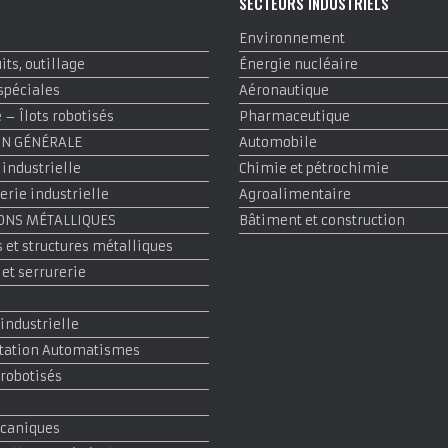
E
SECTEURS INDUSTRIELS
Environnement
ts, outillage
Énergie nucléaire
spéciales
Aéronautique
– Îlots robotisés
Pharmaceutique
ON GÉNÉRALE
Automobile
 industrielle
Chimie et pétrochimie
rie industrielle
Agroalimentaire
ONS MÉTALLIQUES
Bâtiment et construction
 et structures métalliques
 et serrurerie
 industrielle
tation Automatismes
 robotisés
écaniques