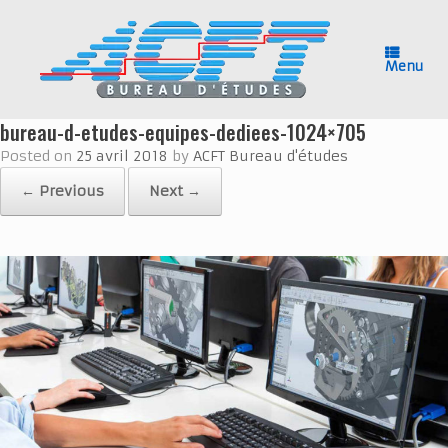
Skip
to
content
Menu
bureau-d-etudes-equipes-dediees-1024×705
Posted on
25 avril 2018
by
ACFT Bureau d'études
← Previous
Next →