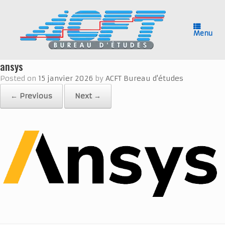
Skip
to
content
Menu
ansys
Posted on
15 janvier 2026
by
ACFT Bureau d'études
← Previous
Next →