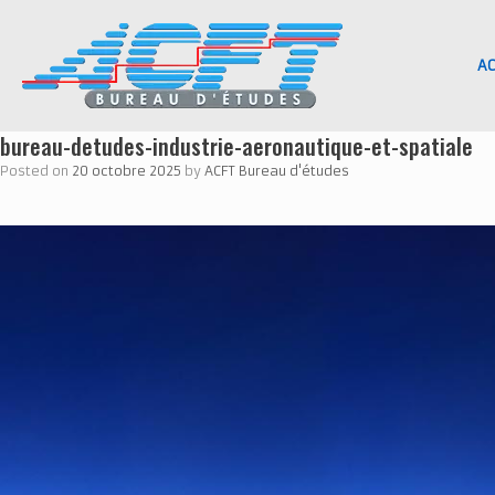
Skip
to
content
AC
bureau-detudes-industrie-aeronautique-et-spatiale
Posted on
20 octobre 2025
by
ACFT Bureau d'études