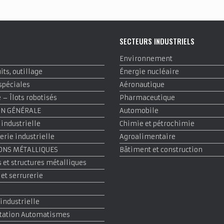
E
SECTEURS INDUSTRIELS
Environnement
ts, outillage
Énergie nucléaire
spéciales
Aéronautique
– Îlots robotisés
Pharmaceutique
ON GÉNÉRALE
Automobile
 industrielle
Chimie et pétrochimie
rie industrielle
Agroalimentaire
ONS MÉTALLIQUES
Bâtiment et construction
 et structures métalliques
 et serrurerie
 industrielle
tation Automatismes