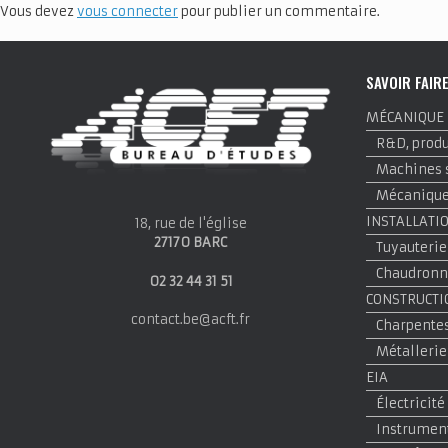
Vous devez
vous connecter
pour publier un commentaire.
SAVOIR FAIR
MÉCANIQUE
R&D, produi
Machines 
Mécanique 
INSTALLATI
18, rue de l'église
27170 BARC
Tuyauterie
Chaudronne
02 32 44 31 51
CONSTRUCTI
contact.be@acft.fr
Charpentes
Métallerie
EIA
Électricité
Instrumen