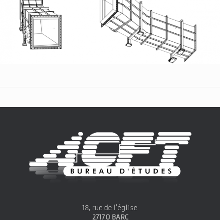
18, rue de l'église
27170 BARC