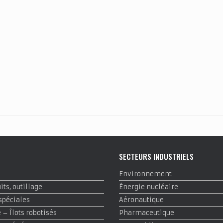
E
SECTEURS INDUSTRIELS
Environnement
ts, outillage
Énergie nucléaire
spéciales
Aéronautique
– Îlots robotisés
Pharmaceutique