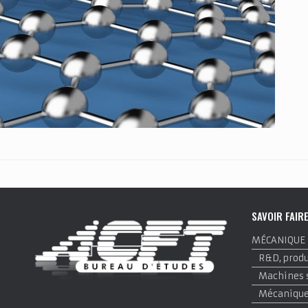
SAVOIR FAIR
MÉCANIQUE
R&D, produi
Machines 
Mécanique 