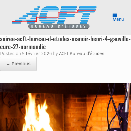
Skip
to
content
Menu
soiree-acft-bureau-d-etudes-manoir-henri-4-gauville-
eure-27-normandie
Posted on
9 février 2026
by
ACFT Bureau d'études
← Previous