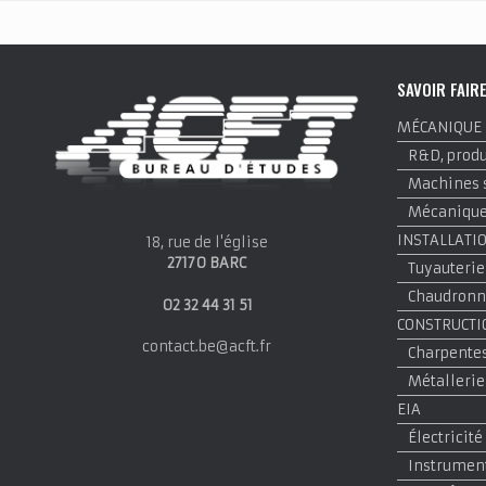
SAVOIR FAIR
MÉCANIQUE
R&D, produi
Machines 
Mécanique 
INSTALLATI
18, rue de l'église
27170 BARC
Tuyauterie
Chaudronne
02 32 44 31 51
CONSTRUCTI
contact.be@acft.fr
Charpentes
Métallerie
EIA
Électricité
Instrumen