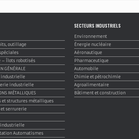
E
SECTEURS INDUSTRIELS
Environnement
ts, outillage
Énergie nucléaire
spéciales
Aéronautique
– Îlots robotisés
Pharmaceutique
ON GÉNÉRALE
Automobile
 industrielle
Chimie et pétrochimie
rie industrielle
Agroalimentaire
ONS MÉTALLIQUES
Bâtiment et construction
 et structures métalliques
 et serrurerie
 industrielle
tation Automatismes