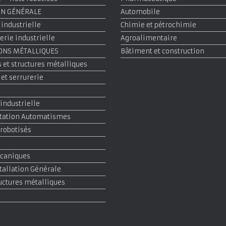
ON GÉNÉRALE
Automobile
 industrielle
Chimie et pétrochimie
rie industrielle
Agroalimentaire
ONS MÉTALLIQUES
Bâtiment et construction
 et structures métalliques
 et serrurerie
 industrielle
tation Automatismes
 robotisés
écaniques
stallation Générale
ructures métalliques