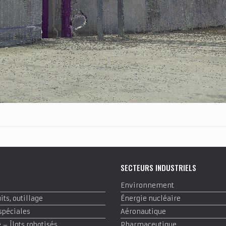
E
SECTEURS INDUSTRIELS
Environnement
ts, outillage
Énergie nucléaire
spéciales
Aéronautique
– Îlots robotisés
Pharmaceutique