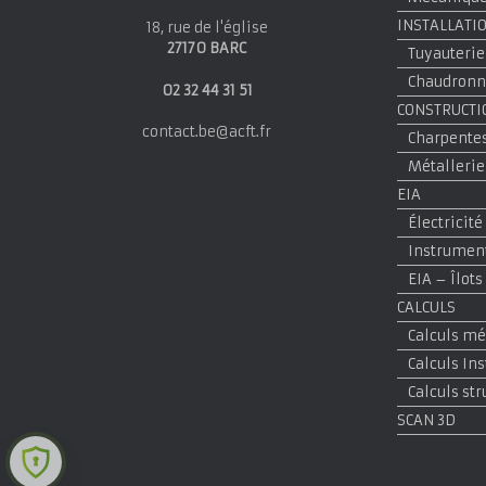
INSTALLATI
18, rue de l'église
27170 BARC
Tuyauterie
Chaudronne
02 32 44 31 51
CONSTRUCTI
contact.be@acft.fr
Charpentes
Métallerie
EIA
Électricité
Instrumen
EIA – Îlots
CALCULS
Calculs m
Calculs In
Calculs st
SCAN 3D