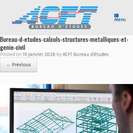
Skip
to
content
Menu
Bureau-d-etudes-calculs-structures-metalliques-et-
genie-civil
Posted on
16 janvier 2026
by
ACFT Bureau d'études
← Previous