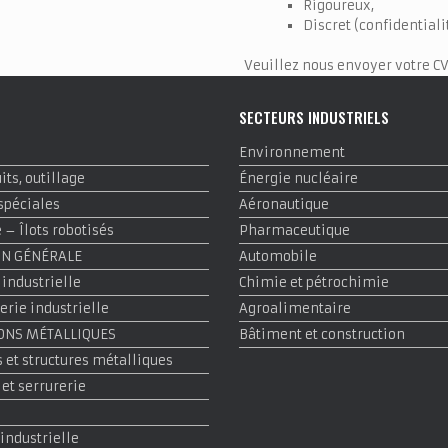
Rigoureux,
Discret (confidential
Veuillez nous envoyer votre CV 
E
SECTEURS INDUSTRIELS
Environnement
ts, outillage
Énergie nucléaire
spéciales
Aéronautique
– Îlots robotisés
Pharmaceutique
ON GÉNÉRALE
Automobile
 industrielle
Chimie et pétrochimie
rie industrielle
Agroalimentaire
ONS MÉTALLIQUES
Bâtiment et construction
 et structures métalliques
 et serrurerie
 industrielle