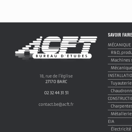
SAVOIR FAIR
MÉCANIQUE
R&D, produi
Machines 
Mécanique 
INSTALLATI
18, rue de l'église
27170 BARC
Tuyauterie
Chaudronne
02 32 44 31 51
CONSTRUCTI
contact.be@acft.fr
Charpentes
Métallerie
EIA
Électricité