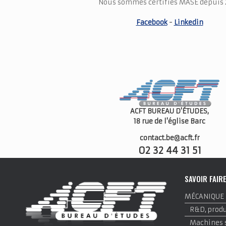
Nous sommes certifiés MASE depuis 
Facebook
-
Linkedin
ACFT BUREAU D'ÉTUDES,
18 rue de l'église
Barc
contact.be@acft.fr
02 32 44 31 51
SAVOIR FAIR
MÉCANIQUE
R&D, produi
Machines 