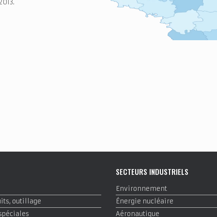
2013.
E
SECTEURS INDUSTRIELS
Environnement
ts, outillage
Énergie nucléaire
spéciales
Aéronautique