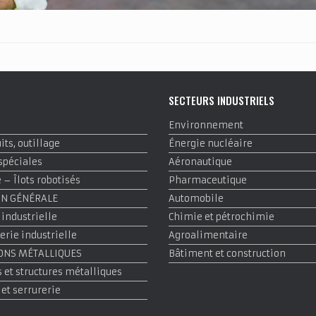
E
SECTEURS INDUSTRIELS
Environnement
ts, outillage
Énergie nucléaire
spéciales
Aéronautique
– Îlots robotisés
Pharmaceutique
ON GÉNÉRALE
Automobile
 industrielle
Chimie et pétrochimie
rie industrielle
Agroalimentaire
ONS MÉTALLIQUES
Bâtiment et construction
 et structures métalliques
 et serrurerie