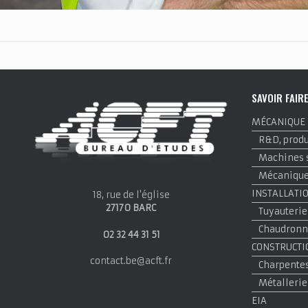
SAVOIR FAIR
MÉCANIQUE
R&D, produi
Machines 
Mécanique 
INSTALLATI
18, rue de l'église
27170 BARC
Tuyauterie
Chaudronne
02 32 44 31 51
CONSTRUCTI
contact.be@acft.fr
Charpentes
Métallerie
EIA