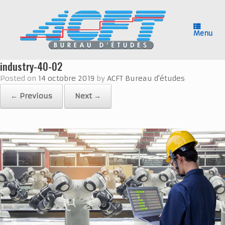
Skip
to
content
Menu
industry-40-02
Posted on
14 octobre 2019
by
ACFT Bureau d'études
← Previous
Next →