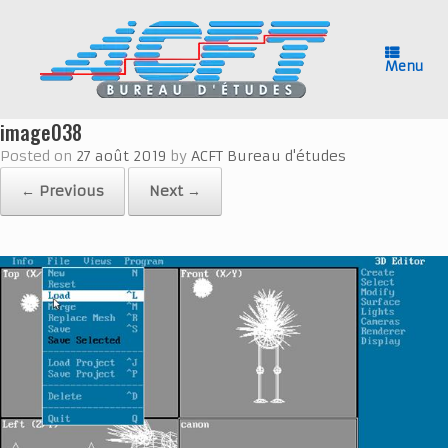
Skip
to
content
Menu
image038
Posted on
27 août 2019
by
ACFT Bureau d'études
← Previous
Next →