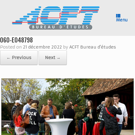
Skip
to
content
Menu
060-E048798
Posted on
21 décembre 2022
by
ACFT Bureau d'études
← Previous
Next →