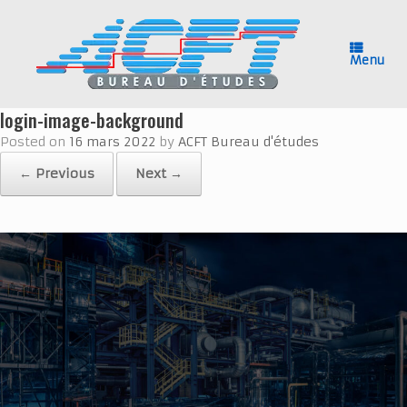
Skip
to
content
Menu
login-image-background
Posted on
16 mars 2022
by
ACFT Bureau d'études
← Previous
Next →