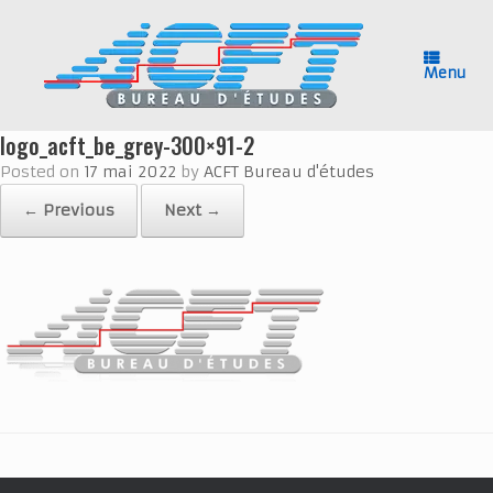
Skip
to
content
Menu
logo_acft_be_grey-300×91-2
Posted on
17 mai 2022
by
ACFT Bureau d'études
← Previous
Next →