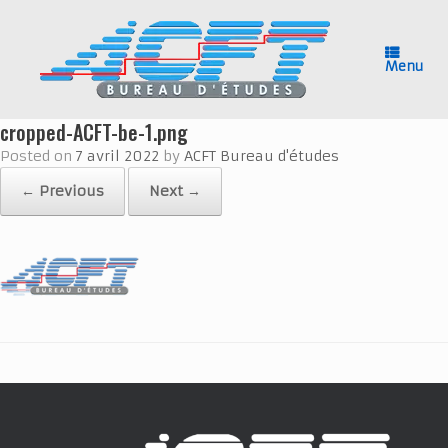
Skip
to
content
Menu
cropped-ACFT-be-1.png
Posted on
7 avril 2022
by
ACFT Bureau d'études
← Previous
Next →