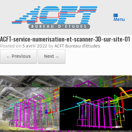
Skip
to
content
Menu
ACFT-service-numerisation-et-scanner-3D-sur-site-01
Posted on
5 avril 2022
by
ACFT Bureau d'études
← Previous
Next →