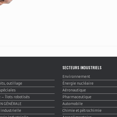
E
SECTEURS INDUSTRIELS
Environnement
ts, outillage
Énergie nucléaire
spéciales
Aéronautique
– Îlots robotisés
Pharmaceutique
ON GÉNÉRALE
Automobile
 industrielle
Chimie et pétrochimie