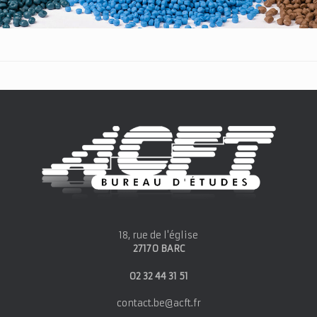
18, rue de l'église
27170 BARC
02 32 44 31 51
contact.be@acft.fr