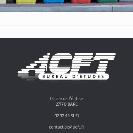
18, rue de l'église
27170 BARC
02 32 44 31 51
contact.be@acft.fr